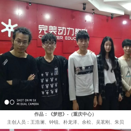
作品：《梦想》-（重庆中心）
主创人员：王浩澜、钟锐、朴龙泽、余松、吴茗刚、朱贝