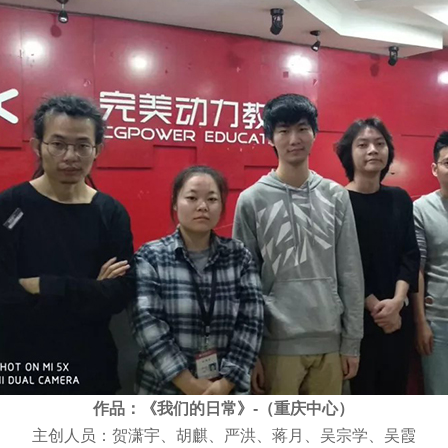
作品：《我们的日常》-（重庆中心）
主创人员：贺潇宇、胡麒、严洪、蒋月、吴宗学、吴霞