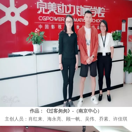
作品：《过客匆匆》-（南京中心）
主创人员：肖红来、海永亮、顾一帆、吴伟、乔素、许佳琪