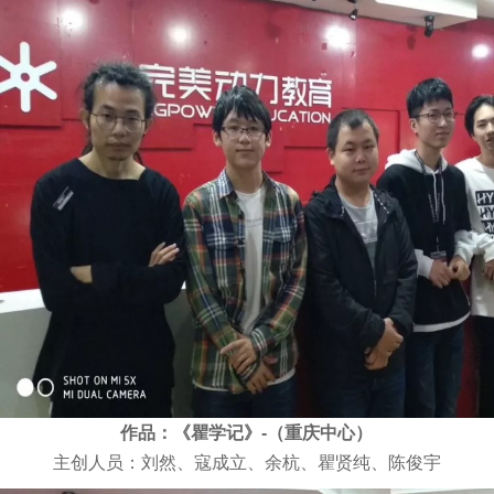
作品：《瞿学记》-（重庆中心）
主创人员：刘然、寇成立、余杭、瞿贤纯、陈俊宇