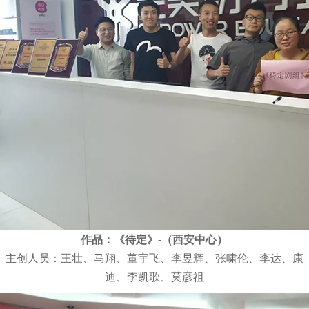
作品：《待定》-（西安中心）
主创人员：王壮、马翔、董宇飞、李昱辉、张啸伦、李达、康
迪、李凯歌、莫彦祖