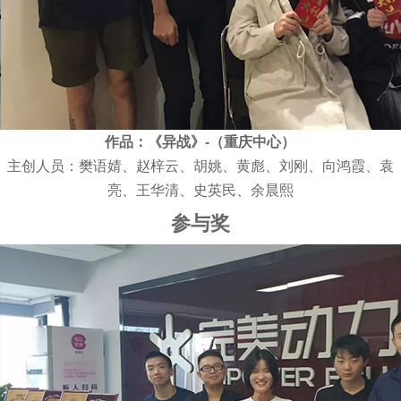
作品：《异战》-（重庆中心）
主创人员：樊语婧、赵梓云、胡姚、黄彪、刘刚、向鸿霞、袁
亮、王华清、史英民、余晨熙
参与奖