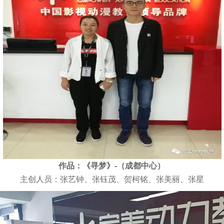
作品：《寻梦》-（成都中心）
主创人员：张艺钟、张钰茂、贺柯铭、张美丽、张星