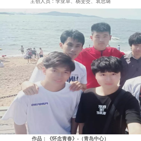
主创人员：李亚卓、杨雯茭、袁思璐
作品：《怀念青春》-（青岛中心）