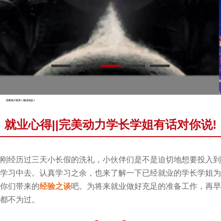
完美动力首页
>
就业动态
>
就业心得||完美动力学长学姐有话对你说!
刚经历过三天小长假的洗礼，小伙伴们是不是迫切地想要投入到
学习中去。认真学习之余，也来了解一下已经就业的学长学姐为
你们带来的
经验之谈
吧。为将来就业做好充足的准备工作，再早
都不为过。