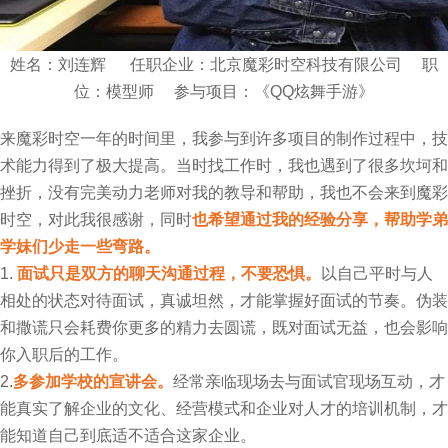
姓名：刘连辉 任职企业：北京魔彩时空科技有限公司 职
位：模型师 参与项目：《QQ炫舞手游》
来魔彩时空一年的时间里，我参与到许多项目的制作过程中，技
术能力得到了极大提高。当时找工作时，我也遇到了很多坎坷和
挫折，没有完美动力老师对我的教导和帮助，我也不会来到魔彩
时空，对此我很感谢，同时
也希望通过我的经验分享，帮助学弟
学妹们少走一些弯路。
1.
面试只是双方的聊天沟通过程，不要恐惧。
以自己平时与人
相处的状态对待面试，真诚坦然，才能掌握好面试的节奏。伪装
和撒谎只会耗费你更多的精力去圆谎，既对面试无益，也会影响
你入职后的工作。
2.
多参加学校的宣讲会。
经常亲临现场去与面试官现场互动，才
能真实了解企业的文化、经营模式和企业对人才的培训机制，才
能知道自己到底适不适合这家企业。