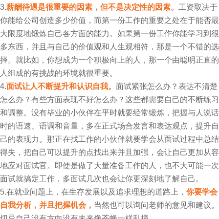
3.
薪酬待遇是很重要的因素，但不是决定性的因素。
工资取决于
你能给公司创造多少价值，而第一份工作的重要之处在于能否最
大限度地锻炼自己各方面的能力。如果第一份工作你能学习到很
多东西，并且与自己的价值观和人生观相符，那是一个不错的选
择。就比如，你想成为一个积极向上的人，那一个由聪明正直的
人组成的有挑战的环境就很重要。
4.
面试让人不断提升和认识自我。
面试紧张怎么办？表达不清楚
怎么办？有些方面表现不好怎么办？这些都需要自己的不断练习
和调整。没有毕业的小伙伴在平时就要经常锻炼，把握与人说话
时的语速、语调和音量，多在正式场合发言和表达观点，提升自
己的表现力。那正在找工作的小伙伴就要学会从面试过程中总结
得失，把自己可以提升的点找出来并且加强，会让自己更加从容
地应对面试官。即使是做了大量准备工作的人，也不大可能一次
面试就搞定工作，多面试几次也会让你更深刻地了解自己。
5.在就业问题上，在生存发展以及追求理想的道路上，
你要学会
自我分析，并且把握机会，
当然也可以询问老师的意见和建议。
切忌自己没有方向没有未来像苍蝇一样乱撞。