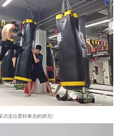
采访这位爱好拳击的师兄!