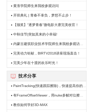
▪ 黄淮学院师生来我校参观访问
▪ 开班典礼 | 青春不辜负，梦想不止步！
▪ 【颁奖】“逐梦青春”微电影大赛完美收官！
▪ 中秋佳节|突如其来的小幸福!
▪ 内蒙古建筑职业技术学院师生来我校参观访问！
▪ 完美动力钜献，BIRTV2018讲座现场直击！
▪ 完美少年在十渡的欢乐时光！
技术分享
▪ PaintTracking(快速跟踪擦除)，快速提高你的制作效率！
▪ 有FrameOffsetViewer，用nuke多帧对位擦除也可以有浮雕效果！
▪ 教你如何学好3D-MAX