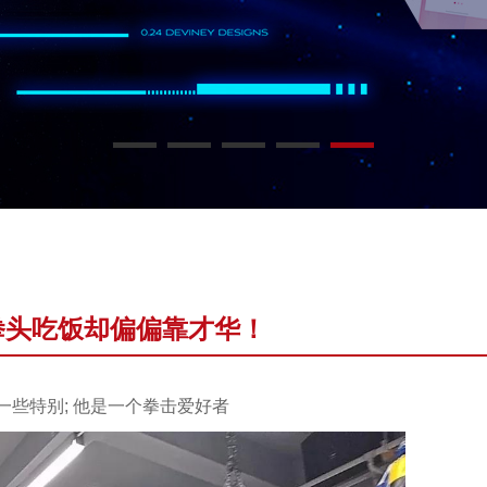
拳头吃饭却偏偏靠才华！
一些特别; 他是一个拳击爱好者