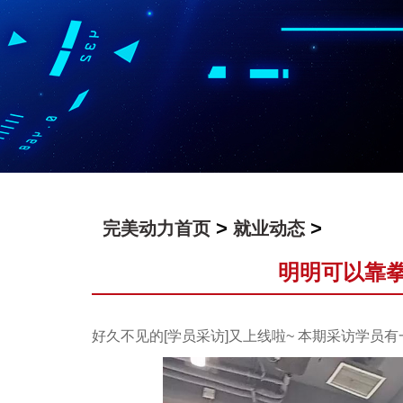
>
>
完美动力首页
就业动态
明明可以靠
好久不见的[学员采访]又上线啦~ 本期采访学员有