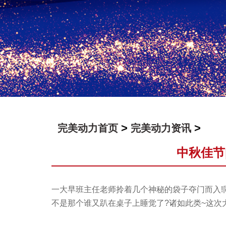
>
>
完美动力首页
完美动力资讯
中秋佳节
一大早班主任老师拎着几个神秘的袋子夺门而入!同
不是那个谁又趴在桌子上睡觉了?诸如此类~这次