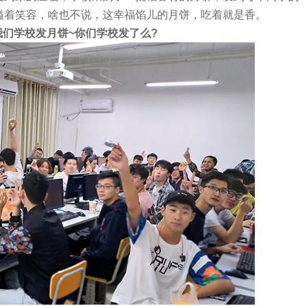
溢着笑容，啥也不说，这幸福馅儿的月饼，吃着就是香。
们学校发月饼~你们学校发了么?