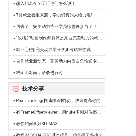
▪ 想入职名企？听听他们怎么说！
▪ 7月就业喜报来袭，学员们真的太给力啦!
▪ 厉害了！完美动力毕业学员徐雪峰参与了《我不是药神》的制作！
▪ “战狼2”动画制作师竟然是来自完美动力的就业学员——唐娜
▪ 就业心得||完美动力学长学姐有话对你说
▪ 合作就业新动态，完美动力向墨白鱼输送专业化人才
▪ 校企面对面，洽谈进行时
技术分享
▪ PaintTracking(快速跟踪擦除)，快速提高你的制作效率！
▪ 有FrameOffsetViewer，用nuke多帧对位擦除也可以有浮雕效果！
▪ 教你如何学好3D-MAX
▪ 教程|MOCHA PRO基本操作，你掌握了多少？