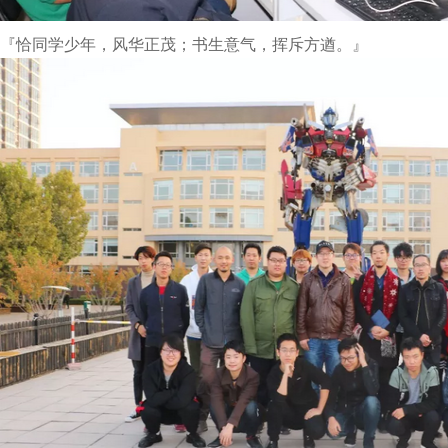
『恰同学少年，风华正茂；书生意气，挥斥方遒。』